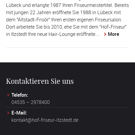
Lübeck und erlangte 1987 Ihren Friseurmeistertitel. Bereits
mit jungen 22 Jahren eröffnete Sie 1988 in Lübeck mit
dem "Altstadt-Frisör" Ihren ersten eigenen Friseursalon.
Dort arbeitete Sie bis 2010, ehe Sie mit dem "Hof-Friseur"
in Itzstedt Ihre neue Hair-Lounge eröffnete....
More
Kontaktieren Sie uns
Telefon:
04535 – 2978400
E-Mail:
kontakt@hof-friseur-itzstedt.de